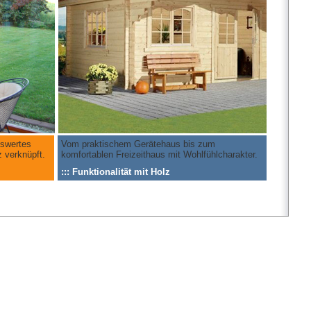
iswertes
Vom praktischem Gerätehaus bis zum
 verknüpft.
komfortablen Freizeithaus mit Wohlfühlcharakter.
::: Funktionalität mit Holz