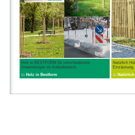
Holz in BESTFORM für verschiedenste
Natürlich Hol
Anwendungen im Außenbereich.
Einzäunung.
::: Holz in Bestform
::: Natürlic